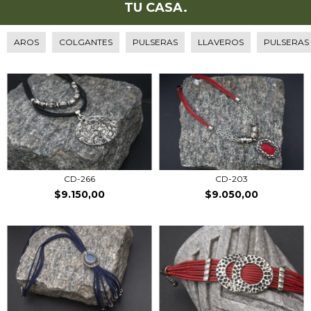
TU CASA.
AROS
COLGANTES
PULSERAS
LLAVEROS
PULSERAS
CD-266
CD-203
$9.150,00
$9.050,00